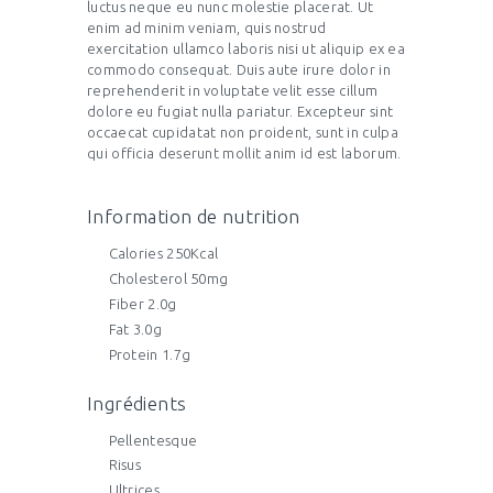
luctus neque eu nunc molestie placerat. Ut
enim ad minim veniam, quis nostrud
exercitation ullamco laboris nisi ut aliquip ex ea
commodo consequat. Duis aute irure dolor in
reprehenderit in voluptate velit esse cillum
dolore eu fugiat nulla pariatur. Excepteur sint
occaecat cupidatat non proident, sunt in culpa
qui officia deserunt mollit anim id est laborum.
Information de nutrition
Calories 250Kcal
Cholesterol 50mg
Fiber 2.0g
Fat 3.0g
Protein 1.7g
Ingrédients
Pellentesque
Risus
Ultrices