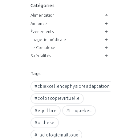
Catégories
Alimentation
Annonce
Évènements
Imagerie médicale
Le Complexe
Spécialités
Tags
#cbiexcellencephysioreadaptation
#coloscopievirtuelle
#equilibre
#irmquebec
#orthese
#radiologiemailloux