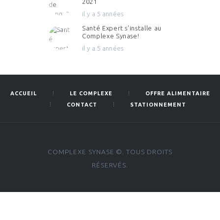
2021
il y a 5 années
Santé Expert s’installe au
Complexe Synase!
il y a 5 années
ACCUEIL
LE COMPLEXE
OFFRE ALIMENTAIRE
CONTACT
STATIONNEMENT
COMPLEXE SYNASE ©. TOUS DROITS
RÉSERVÉS.