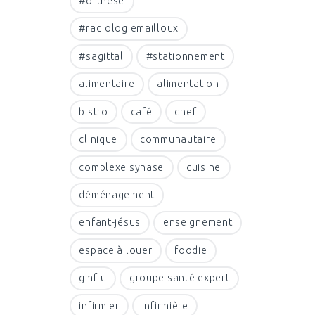
#orthese
#radiologiemailloux
#sagittal
#stationnement
alimentaire
alimentation
bistro
café
chef
clinique
communautaire
complexe synase
cuisine
déménagement
enfant-jésus
enseignement
espace à louer
foodie
gmf-u
groupe santé expert
infirmier
infirmière