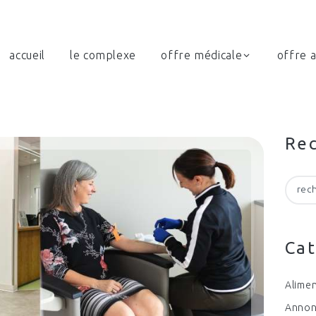
accueil
le complexe
offre médicale
offre a
Re
Recher
Cat
Alimen
Anno