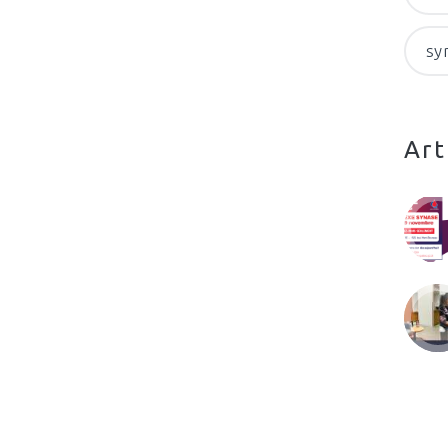
sy
Art