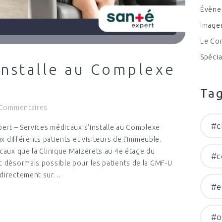
Évène
Imager
Le Co
Spécia
installe au Complexe
Ta
Commentaires
#c
pert – Services médicaux s’installe au Complexe
ux différents patients et visiteurs de l’immeuble.
ocaux que la Clinique Maizerets au 4e étage du
#c
c désormais possible pour les patients de la GMF-U
s directement sur…
#e
#o