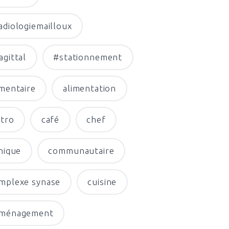
adiologiemailloux
agittal
#stationnement
imentaire
alimentation
stro
café
chef
inique
communautaire
mplexe synase
cuisine
ménagement