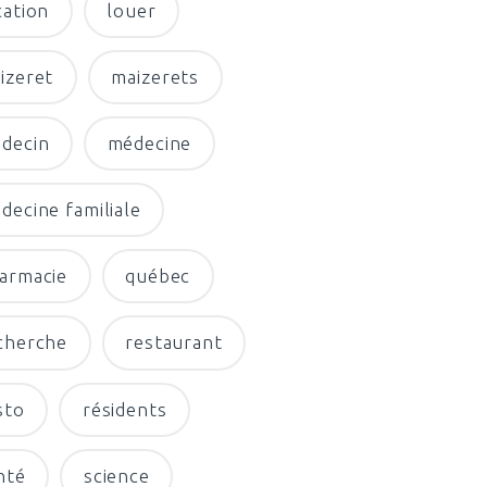
cation
louer
izeret
maizerets
decin
médecine
decine familiale
armacie
québec
cherche
restaurant
sto
résidents
nté
science