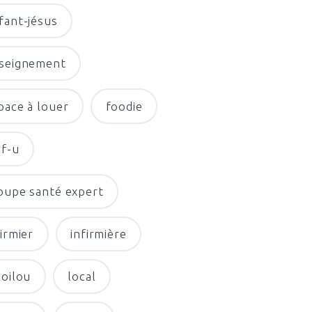
fant-jésus
seignement
pace à louer
foodie
f-u
oupe santé expert
firmier
infirmière
moilou
local