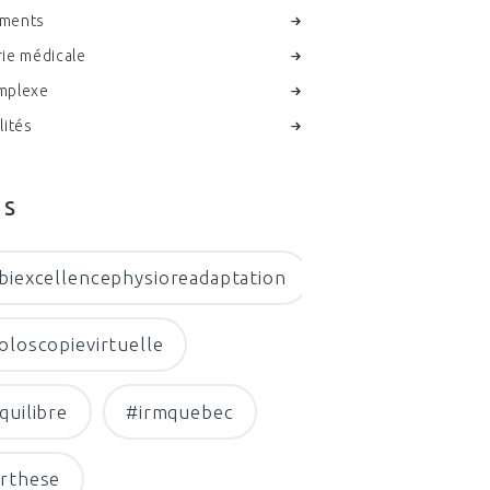
ments
ie médicale
mplexe
lités
gs
biexcellencephysioreadaptation
oloscopievirtuelle
quilibre
#irmquebec
rthese