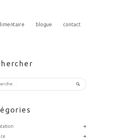
limentaire
blogue
contact
chercher
cher :
égories
tation
nce