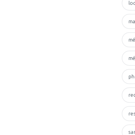
lo
ma
mé
mé
ph
re
re
sa