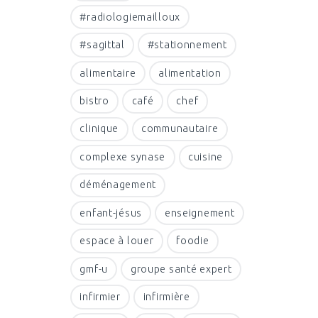
#radiologiemailloux
#sagittal
#stationnement
alimentaire
alimentation
bistro
café
chef
clinique
communautaire
complexe synase
cuisine
déménagement
enfant-jésus
enseignement
espace à louer
foodie
gmf-u
groupe santé expert
infirmier
infirmière