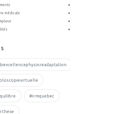
ments
ie médicale
mplexe
lités
gs
biexcellencephysioreadaptation
oloscopievirtuelle
quilibre
#irmquebec
rthese