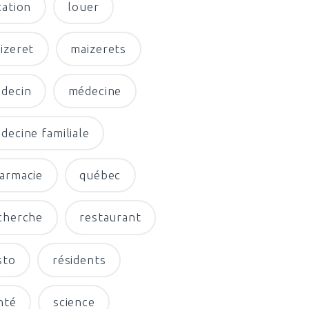
cation
louer
izeret
maizerets
decin
médecine
decine familiale
armacie
québec
cherche
restaurant
sto
résidents
nté
science