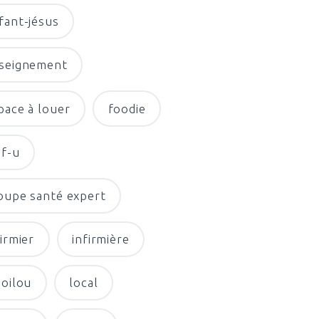
fant-jésus
seignement
pace à louer
foodie
f-u
oupe santé expert
firmier
infirmière
moilou
local