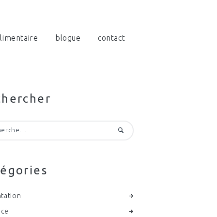
limentaire
blogue
contact
chercher
cher :
égories
tation
nce