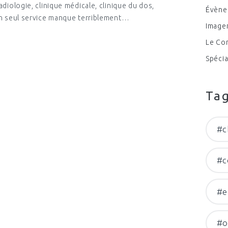
adiologie, clinique médicale, clinique du dos,
Évène
 Un seul service manque terriblement…
Imager
Le Co
Spécia
Ta
#c
#c
#e
#o