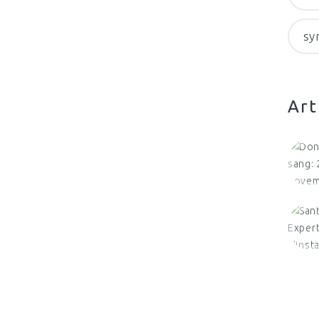
sy
Art