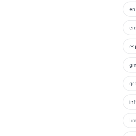
en
en
es
gm
gr
in
li