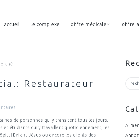
accueil
le complexe
offre médicale
offre a
Re
ial: Restaurateur
Recher
ntaires
Cat
aines de personnes qui y transitent tous les jours.
Alimen
s et étudiants qui y travaillent quotidiennement, les
’Hôpital Enfant-Jésus ou encore les clients des
Anno