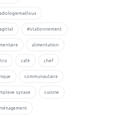
adiologiemailloux
agittal
#stationnement
imentaire
alimentation
stro
café
chef
inique
communautaire
mplexe synase
cuisine
ménagement