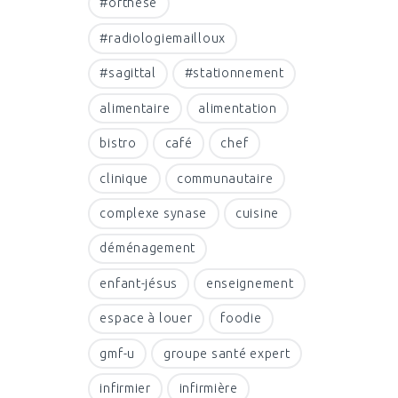
#orthese
#radiologiemailloux
#sagittal
#stationnement
alimentaire
alimentation
bistro
café
chef
clinique
communautaire
complexe synase
cuisine
déménagement
enfant-jésus
enseignement
espace à louer
foodie
gmf-u
groupe santé expert
infirmier
infirmière