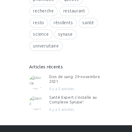
recherche
restaurant
resto
résidents
santé
science
synase
universitaire
Articles récents
Don de sang: 29 novembre
2021
il y a 5 années
Santé Expert s’installe au
Complexe Synase!
il y a 5 années