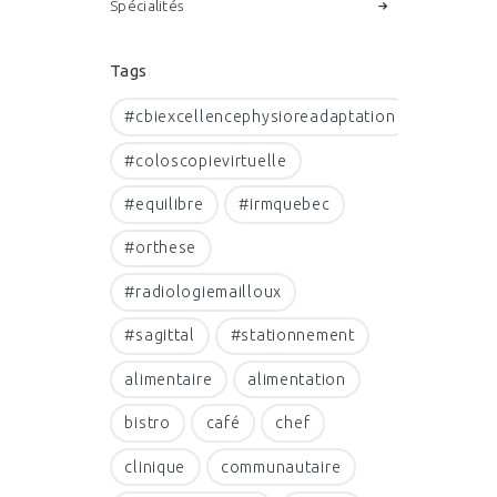
Spécialités
Tags
#cbiexcellencephysioreadaptation
#coloscopievirtuelle
#equilibre
#irmquebec
#orthese
#radiologiemailloux
#sagittal
#stationnement
alimentaire
alimentation
bistro
café
chef
clinique
communautaire