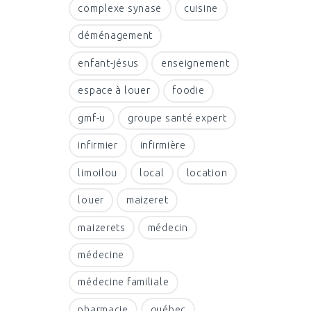
complexe synase
cuisine
déménagement
enfant-jésus
enseignement
espace à louer
foodie
gmf-u
groupe santé expert
infirmier
infirmière
limoilou
local
location
louer
maizeret
maizerets
médecin
médecine
médecine familiale
pharmacie
québec